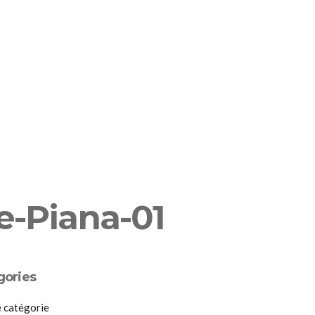
RVATION
PLAN
LIVRE D’OR
e-Piana-01
gories
 catégorie