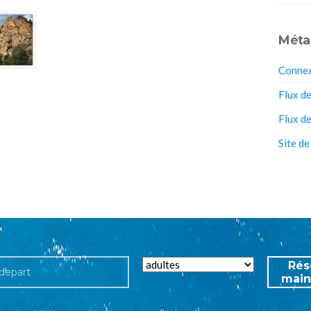
Méta
Conne
Flux de
Flux d
Site d
Rés
main