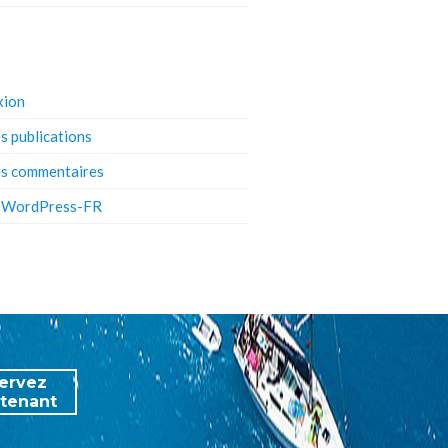
xion
s publications
es commentaires
e WordPress-FR
ervez
tenant