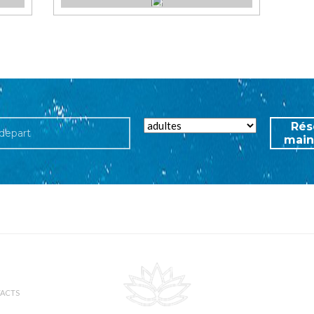
Rés
main
ACTS