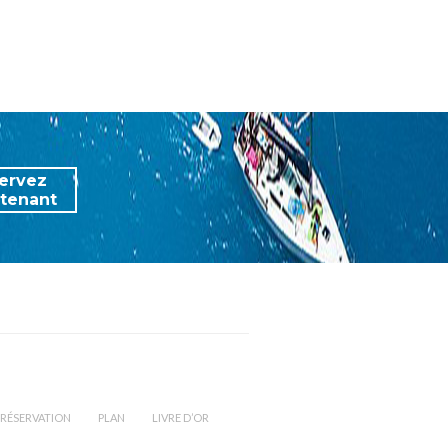
ervez
tenant
RÉSERVATION
PLAN
LIVRE D’OR